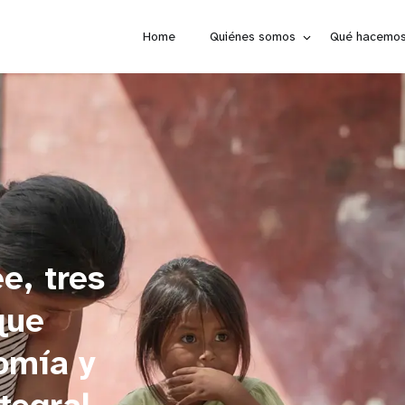
Home
Quiénes somos
Qué hacemo
e, tres
que
omía y