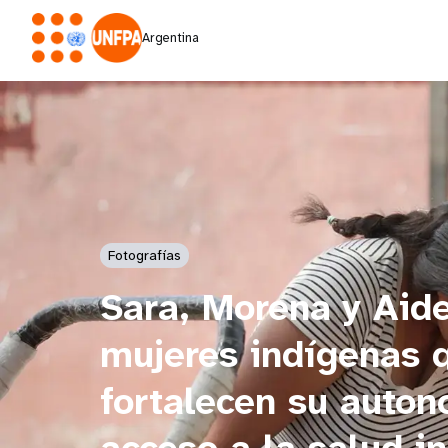
Argentina
Fotografías
Sara, Morena y Aide
mujeres indígenas 
fortalecen su auton